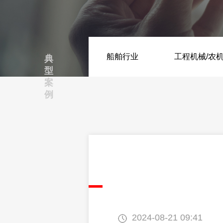
船舶行业
工程机械/农
典
型
案
例
2024-08-21 09:41