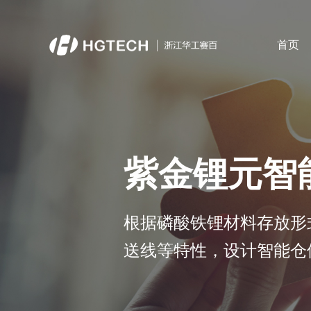
首页
顶层规划
智能产线及装备
现状诊断评估及顶层设计
钣金下料线
紫金锂元智
智能焊接产线
智能装配线
新能源行业产线
根据磷酸铁锂材料存放形
机加工产线
送线等特性，设计智能仓
成功案例