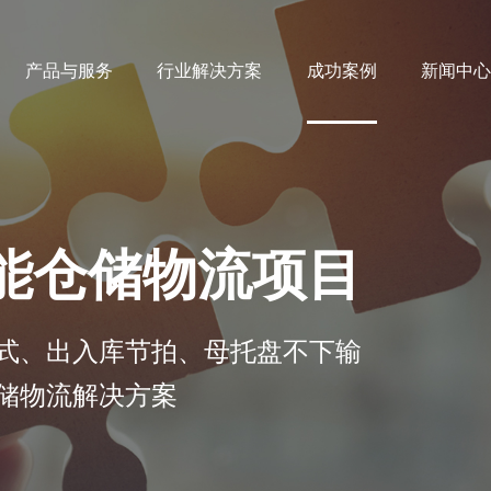
产品与服务
行业解决方案
成功案例
新闻中
船舶行业
智能仓储
数字化产品
智能物流及仓储规划
HG-IIOT 物联网平台
能仓储物流项目
转运输送设备
HG-MOM 制造运营系统
AGV
HG-MES 制造执行系统
堆垛机
HG-WMS 仓储管理系统
式、出入库节拍、母托盘不下输
穿梭车
HG-WCS 仓储控制系统
储物流解决方案
HG-LES 物流执行系统
HG-CCS 智能中控/总控
系统